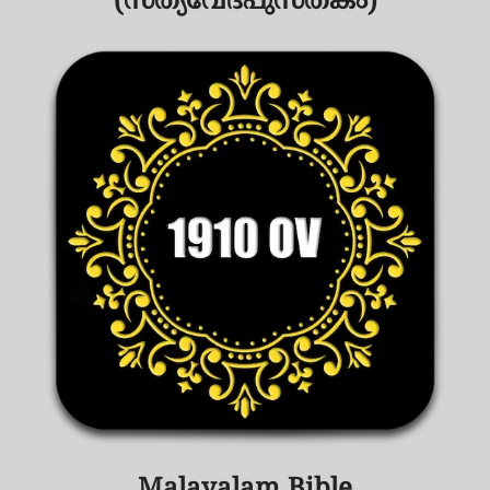
(സത്യവേദപുസ്തകം)