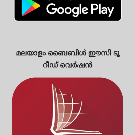
മലയാളം ബൈബിള്‍ ഈസി ടൂ
റീഡ് വെര്‍ഷന്‍