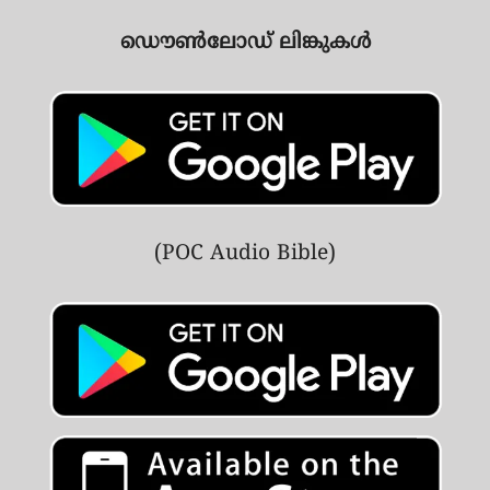
ഡൌൺലോഡ് ലിങ്കുകൾ
(POC Audio Bible)