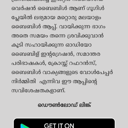
വെര്‍ഷന്‍ ബൈബിൾ ആണ് ഗൂഗിൾ
പ്ലേയിൽ ലഭ്യമായ മറ്റൊരു മലയാളം
ബൈബിൾ ആപ്പ്. വായിക്കുന്ന ഭാഗം
അതെ സമയം തന്നെ ശ്രവിക്കുവാന്‍
കൂടി സഹായിക്കുന്ന ഓഡിയോ
ബൈബിള് ഇന്റഗ്രേഷന്‍, സമാന്തര
പരിഭാഷകൾ, ക്രോസ്സ് റഫറൻസ്,
ബൈബിൾ വാക്യങ്ങളുടെ വോൾപേപ്പർ
നിർമ്മിതി എന്നിവ ഈ ആപ്പിന്റെ
സവിശേഷതകളാണ്.
ഡൌൺലോഡ് ലിങ്ക്