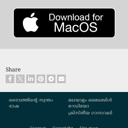
Share
Custom footer
ദൈവത്തിന്‍റെ സ്വന്തം
മലയാളം ബൈബിൾ
ഭാഷ
റേഡിയോ
ക്രിസ്തീയ ഗാനാവലി