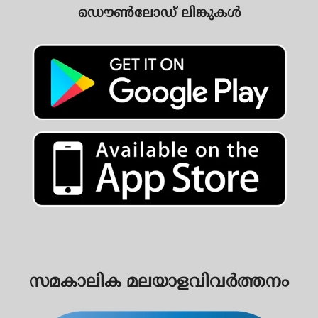
ഡൌൺലോഡ് ലിങ്കുകൾ
സമകാലിക മലയാളവിവർത്തനം