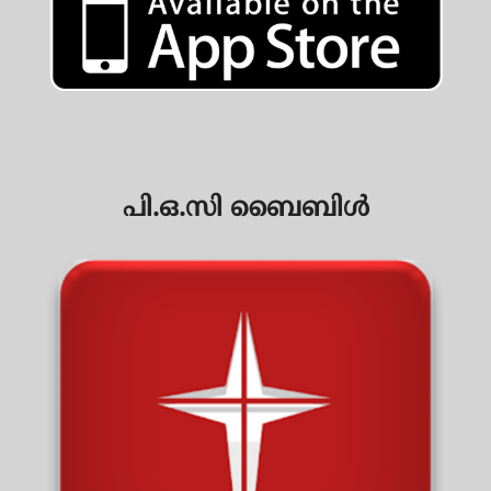
പി.ഒ.സി ബൈബിൾ