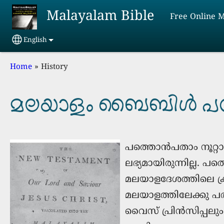
Skip to main content
Malayalam Bible
Free Online 
English
Select your language
Breadcrumb
Home
History
മലയാളം ബൈബിള്‍ പരി
പത്തൊൻപതാം നൂറ്റ
ലഭ്യമായിരുന്നില്ല.
മലയാളദേശത്തിലെ ക
മലയാളത്തിലേക്കു പരി
വൈസ് പ്രിന്‍സിപ്പല