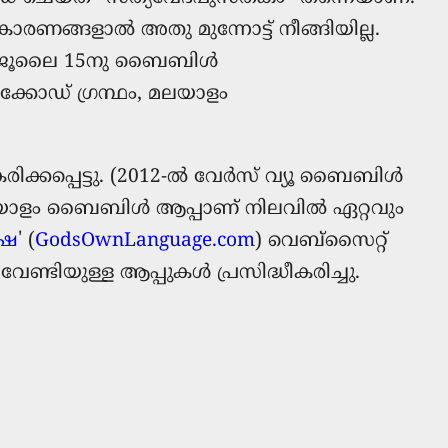
രണങ്ങളാല്‍ അതു മുന്നോട്ട് നീങ്ങിയില്ല.
007 ജൂലൈ 15നു ബൈബിള്‍
ിക്കോഡ് ഗ്രന്ഥം, മലയാളം
ക്കപ്പെട്ടു. (2012-ൽ വേർസ് വ്യൂ ബൈബിൾ
രിച്ച മലയാളം ബൈബിൾ ആപ്പാണ് നിലവിൽ ഏറ്റവും
ാഷ
' (
GodsOwnLanguage.com
) വെബ്സൈറ്റ്
്ടിയുള്ള ആപ്പുകൾ പ്രസിദ്ധീകരിച്ചു.