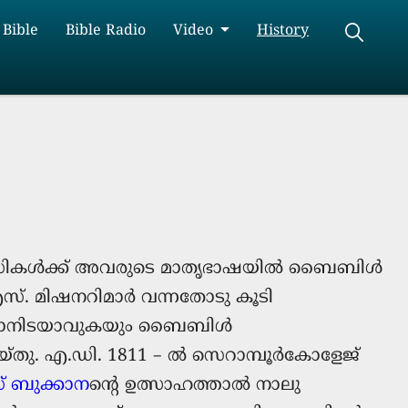
 Bible
Bible Radio
Video
History
വാസികള്‍ക്ക് അവരുടെ മാതൃഭാഷയിൽ ബൈബിൾ
.എസ്. മിഷനറിമാർ വന്നതോടു കൂടി
അറിയാനിടയാവുകയും ബൈബിൾ
തു. എ.ഡി. 1811 – ല്‍ സെറാമ്പൂര്‍കോളേജ്
് ബുക്കാന
ന്റെ ഉത്സാഹത്താൽ നാലു