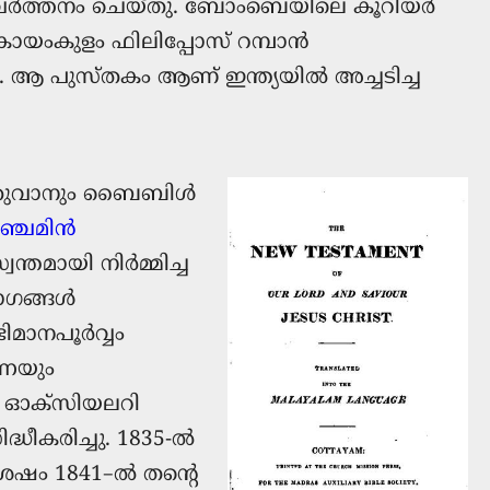
വിവര്‍ത്തനം ചെയ്തു. ബോംബെയിലെ കൂറിയർ
ൻ കായംകുളം ഫിലിപ്പോസ് റമ്പാൻ
 ആ പുസ്തകം ആണ് ഇന്ത്യയിൽ അച്ചടിച്ച
ിക്കുവാനും ബൈബിൾ
ഞ്ചമിൻ
തമായി നിര്‍മ്മിച്ച
ഗങ്ങള്‍
മാനപൂര്‍വ്വം
നെയും
് ഓക്സിയലറി
്ധീകരിച്ചു. 1835-ൽ
ഷം 1841–ല്‍ തന്റെ