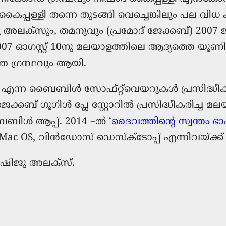
്പള്ളി തന്നെ തുടങ്ങി വെച്ചെങ്കിലും പല വിധ കാ
 ഷിജു അലക്സും, തമനുവും (പ്രമോദ് ജേക്കബ്) 2
 2007 ഓഗസ്റ്റ് 10നു മലയാളത്തിലെ ആദ്യത്തെ യൂണ
്തെ ഗ്രന്ഥവും ആയി.
എന്ന ബൈബിൾ സോഫ്റ്റ്‌വെയറുകൾ പ്രസിദ്ധീകരി
ന്‍ ജേക്കബ്‌ ഗൂഗിൾ പ്ലേ സ്റ്റോറിൽ പ്രസിദ്ധീക
ആപ്പ്. 2014 –ല്‍ ‘
ദൈവത്തിന്‍റെ സ്വന്തം ഭ
OS, വിൻഡോസ് ഡെസ്ക്ടോപ്പ് എന്നിവയ്ക്ക് വേണ
, ഷിജു അലക്സ്‌.