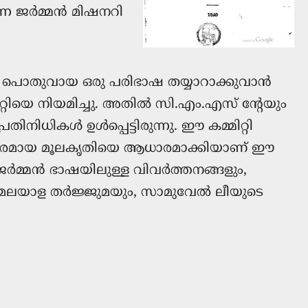
ന ജര്‍മ്മന്‍ മിഷനറി
ു പൊതുവായ ഒരു പരിഭാഷ തയ്യാറാക്കുവാൻ
ിയെ നിയമിച്ചു. അതിൽ സി.എം.എസ് ന്റേയും
ിധികൾ ഉൾപ്പെട്ടിരുന്നു. ഈ കമ്മിറ്റി
, അരമായ മൂലകൃതിയെ ആധാരമാക്കിയാണ് ഈ
ും ജർമ്മൻ ഭാഷയിലുള്ള വിവർത്തനങ്ങളും,
യും മലയാള തർജ്ജുമയും, സാമുവേൽ ലീയുടെ