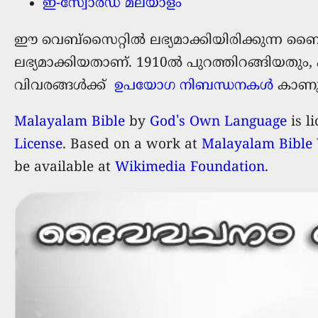
ഇ-സ്വോര്‍ഡ് മലയാളം
ഈ വെബ്സൈറ്റില്‍ ലഭ്യമാക്കിയിരിക്കുന്ന ബ
ലഭ്യമാക്കിയതാണ്. 1910ൽ പുറത്തിറങ്ങിയതും,
വിവരങ്ങൾക്ക്
ഉപയോഗ നിബന്ധനകൾ
കാണു
Malayalam Bible
by
God's Own Language
is l
License
. Based on a work at
Malayalam Bible 
be available at
Wikimedia Foundation
.