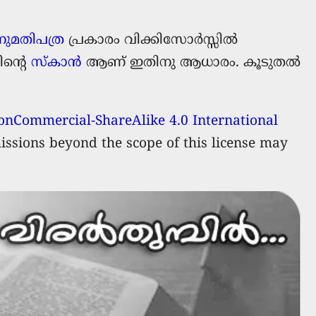
നുമതിപത്ര
പ്രകാരം വിക്കിസോര്‍സ്സില്‍
ിന്റെ
സ്കാന്‍
‍ ആണ് ഇതിനു ആധാരം. കൂടുതൽ
nCommercial-ShareAlike 4.0 International
issions beyond the scope of this license may