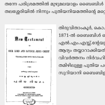
തന്നേ പരിശ്രമത്തില്‍ മുഴുമലയാളം ബൈബിള്‍ അച
തലശ്ശേരിയില്‍ നിന്നും പുതിയനിയമത്തിന്റെ മറ്റ
തിരുവിതാംകൂർ, കൊച
1871-ൽ ബൈബിൾ സൊസൈ
എൽ.എം.എസ്സ്.ന്റേയു
ആദ്യം തയ്യാറാക്ക
വിവർത്തനം നിർവഹിച്ച
തമിഴിലുള്ള പുതിയ പ
സുറിയാനി ബൈബിളും 