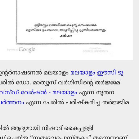
ീഗ് ഇന്റർനാഷണൽ മലയാളം
മലയാളം ഈസി ടു
രില്‍ ഡോ. മാത്യൂസ്‌ വര്‍ഗിസിന്റെ തർജ്ജമ
വൈസ്ഡ് വേർഷൻ - മലയാളം
എന്ന നൂതന
വർത്തനം
എന്ന പേരിൽ പരിഷ്കരിച്ച തർജ്ജിമ
റിൽ ആദ്യമായി നിഷാദ് കൈപ്പള്ളി
‌കോഡ് ചെയ്ത “സത്യവേദപുസ്തകം” തന്നെയാണ്.