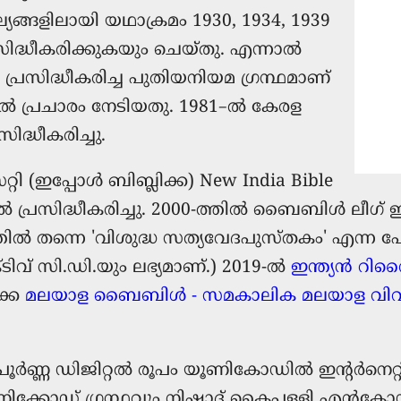
്യങ്ങളിലായി യഥാക്രമം 1930, 1934, 1939
സിദ്ധീകരിക്കുകയും ചെയ്തു. എന്നാൽ
്രസിദ്ധീകരിച്ച പുതിയനിയമ ഗ്രന്ഥമാണ്
 പ്രചാരം നേടിയതു. 1981–ല്‍ കേരള
സിദ്ധീകരിച്ചു.
 (ഇപ്പോൾ ബിബ്ലിക്ക) New India Bible
ല്‍ പ്രസിദ്ധീകരിച്ചു. 2000-ത്തിൽ ബൈബിൾ ല
്തില്‍ തന്നെ 'വിശുദ്ധ സത്യവേദപുസ്തകം' എന്ന പേ
്ടിവ് സി.ഡി.യും ലഭ്യമാണ്.) 2019-ൽ
ഇന്ത്യൻ റി
ിക്ക
മലയാള ബൈബിള്‍ - സമകാലിക മലയാള വി
 പൂർണ്ണ ഡിജിറ്റൽ രൂപം യൂണികോഡില്‍ ഇന്റർനെറ്
യൂണിക്കോഡ് ഗ്രന്ഥവും നിഷാദ് കൈപ്പള്ളി എന്‍