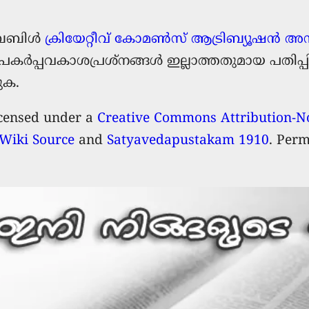
ൈബിള്‍
ക്രിയേറ്റീവ് കോമൺസ് ആട്രിബ്യൂഷൻ അ
 പകർപ്പവകാശപ്രശ്നങ്ങൾ ഇല്ലാത്തതുമായ പതിപ്പ
ക.
icensed under a
Creative Commons Attribution-No
Wiki Source
and
Satyavedapustakam 1910
. Perm