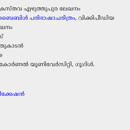
്രൈസ്തവ എഴുത്തുപുര ലേഖനം
ബൈബിൾ പരിഭാഷാചരിത്രം
, വിക്കിപീഡിയ
ലേഖനം
‌
ുകാടന്‍
യ
 കോര്‍ണല്‍ യൂണിവേര്‍‌സിറ്റി, ഗൂഗിള്‍.
ക്കേഷന്‍