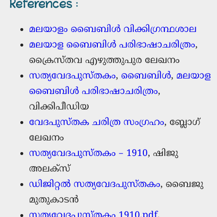
References
:
മലയാളം ബൈബിള്‍ വിക്കിഗ്രന്ഥശാല
മലയാള ബൈബിൾ പരിഭാഷാചരിത്രം
,
ക്രൈസ്തവ എഴുത്തുപുര ലേഖനം
സത്യവേദപുസ്തകം
,
ബൈബിൾ
,
മലയാള
ബൈബിൾ പരിഭാഷാചരിത്രം
,
വിക്കിപീഡിയ
വേദപുസ്തക ചരിത്ര സംഗ്രഹം
, ബ്ലോഗ്‌
ലേഖനം
സത്യവേദപുസ്തകം – 1910
, ഷിജു
അലക്സ്‌
ഡിജിറ്റൽ സത്യവേദപുസ്തകം
, ബൈജു
മുതുകാടന്‍
സത്യവേദപുസ്തകം 1910.pdf
,