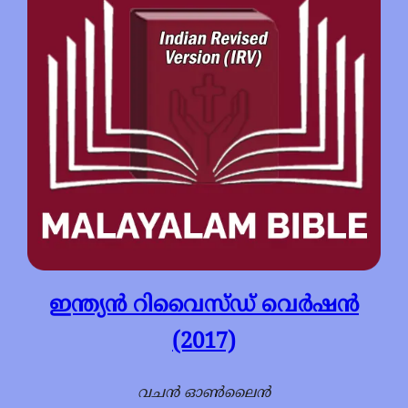
ഇന്ത്യന്‍ റിവൈസ്ഡ് വെര്‍ഷന്‍
(2017)
വചൻ ഓൺലൈൻ