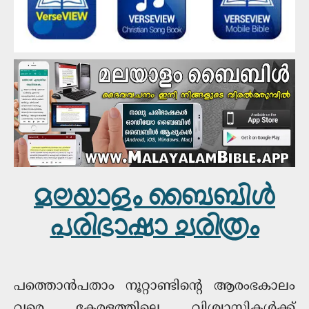
മലയാളം ബൈബിള്‍
പരിഭാഷാ ചരിത്രം
പത്തൊൻപതാം നൂറ്റാണ്ടിന്റെ ആരംഭകാലം
വരെ കേരളത്തിലെ വിശ്വാസികള്‍ക്ക്