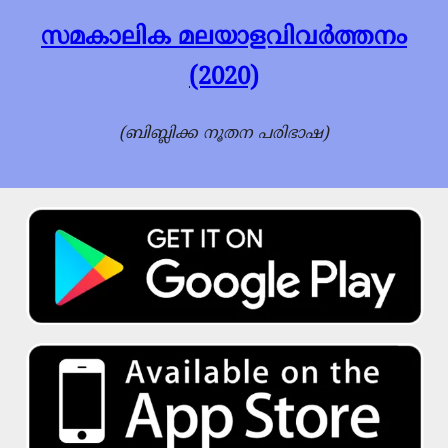
സമകാലിക മലയാളവിവർത്തനം
(2020)
(ബിബ്ലിക്ക നൂതന പരിഭാഷ)