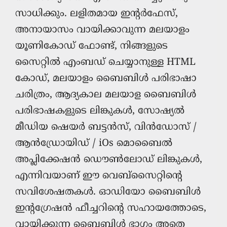
സാധിക്കും. ലളിതമായ ഇന്‍റര്‍ഫേസ്,
അനായാസം വായിക്കാവുന്ന മലയാളം
യൂണികോഡ് ഫോണ്ട്, നിങ്ങളുടെ
സൈറ്റില്‍ എംബഡ് ചെയ്യാനുള്ള HTML
കോഡ്, മലയാളം ബൈബിള്‍ പരിഭാഷാ
ചരിത്രം, ആദ്യകാല മലയാള ബൈബിള്‍
പരിഭാഷകളുടെ ലിങ്കുകള്‍, സോഷ്യല്‍
മീഡിയ ഷെയര്‍ ബട്ടന്‍സ്, വിന്‍ഡോസ്‌ /
ആന്‍ഡ്രോയിഡ് / iOs മൊബൈല്‍
അപ്ലിക്കേഷന്‍ ഡൌണ്‍ലോഡ് ലിങ്കുകള്‍,
എന്നിവയാണ് ഈ വെബ്സൈറ്റിന്റെ
സവിശേഷതകള്‍. ഓഡിയോ ബൈബിള്‍
ഇന്റഗ്രേഷന്‍ ഫീച്ചറിന്റെ സഹായത്തോടെ,
വായിക്കുന്ന ബൈബിള്‍ ഭാഗം അതെ