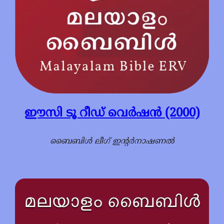
ഈസി ടൂ റീഡ് വെര്‍ഷന്‍ (2000)
ബൈബിള്‍ ലീഗ് ഇന്റര്‍നാഷണല്‍