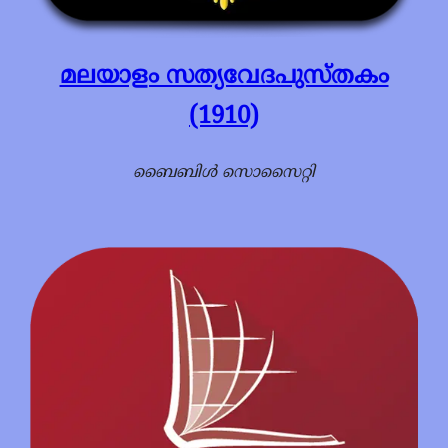
മലയാളം സത്യവേദപുസ്തകം
(1910)
ബൈബിൾ സൊസൈറ്റി