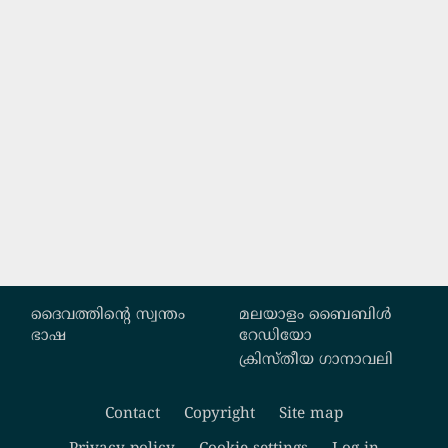
Custom footer
ദൈവത്തിന്‍റെ സ്വന്തം
മലയാളം ബൈബിൾ
ഭാഷ
റേഡിയോ
ക്രിസ്തീയ ഗാനാവലി
Contact
Copyright
Site map
Footer